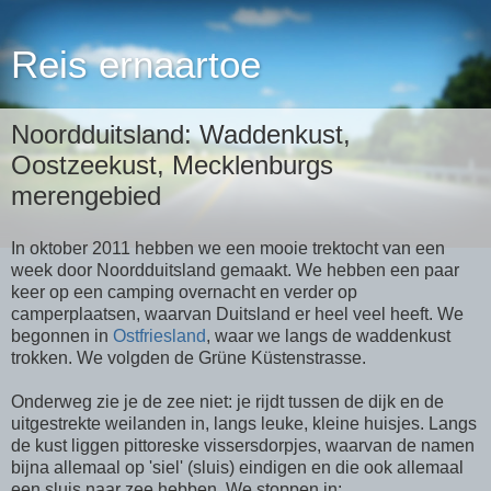
Reis ernaartoe
Noordduitsland: Waddenkust,
Oostzeekust, Mecklenburgs
merengebied
In oktober 2011 hebben we een mooie trektocht van een
week door Noordduitsland gemaakt. We hebben een paar
keer op een camping overnacht en verder op
camperplaatsen, waarvan Duitsland er heel veel heeft. We
begonnen in
Ostfriesland
, waar we langs de waddenkust
trokken. We volgden de Grüne Küstenstrasse.
Onderweg zie je de zee niet: je rijdt tussen de dijk en de
uitgestrekte weilanden in, langs leuke, kleine huisjes. Langs
de kust liggen pittoreske vissersdorpjes, waarvan de namen
bijna allemaal op 'siel' (sluis) eindigen en die ook allemaal
een sluis naar zee hebben. We stoppen in: